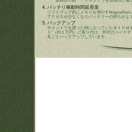
放熱台の図
チャンドラを放熱台に載
4.
バッテリ稼動時間延長策
ソフトウェア的にメモリを増やすMagnaR
アクセスが少なくなりバッテリーの持ちがよく
5.
バックアップ
チャンドラを買った時に入っていた８１０ＭＢハ
ト”（約１万円）に取り付け、外付けハードデ
丸ごとバックアップしています。