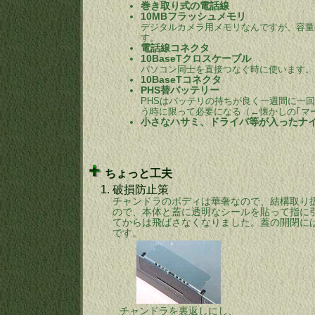
巻き取り式の電話線
10MBフラッシュメモリ
デジタルカメラ用メモリなんですが、容量
す。
電話線コネクタ
10BaseTクロスケーブル
パソコン同士を直接つなぐ時に使います。
10BaseTコネクタ
PHS替バッテリー
PHSはバッテリの持ちが良く一週間に一
う時に限って必要になる（←懐かしの｢マ
小さなハサミ、ドライバ等が入ったナ
ちょっと工夫
1.
破損防止策
チャンドラのボディは華奢なので、結構取り
ので、本体と蓋に透明なシールを貼って指に
てからは飛ばさなくなりました。蓋の開閉に
です。
チャンドラを裏返しにし、