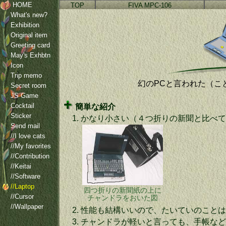
HOME
TOP
FIVA MPC-106
What's new?
Exhibition
Original item
Greeting card
May's Exhbtn
Icon
Trip memo
幻のPCと言われた（こ
Secret room
JS Game
Cocktail
簡単な紹介
Sticker
1.
かなり小さい（４つ折りの新聞と比べて
Send mail
//I love cats
//My favorites
//Contribution
//Keitai
//Software
//Laptop
四つ折りの新聞紙の上に
//Cursor
チャンドラをおいた図
//Wallpaper
2.
性能も結構いいので、たいていのことは
3.
チャンドラが軽いと言っても、手帳など