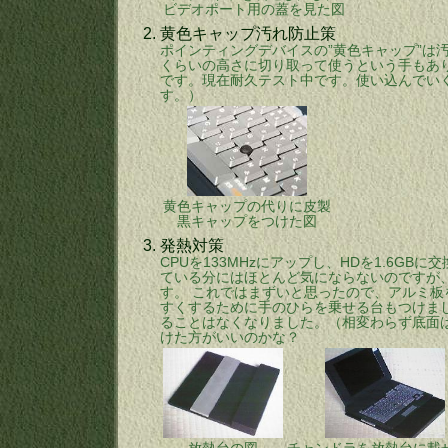
ビデオポート用の蓋を見た図
2.
黄色キャップ汚れ防止策
ポインティングデバイスの”黄色キャップ”は汚れ
くらいの高さに切り取って使うという手もあり
です。現在耐久テスト中です。使い込んでい
す。）
黄色キャップの代りに皮製
黒キャップをつけた図
3.
発熱対策
CPUを133MHzにアップし、HDを1.6
ている分にはほとんど気にならないのですが、
す。 これではまずいと思ったので、アルミ
すくするために手のひらを乗せる台もつけま
ることはなくなりました。（相変わらず底面は
けた方がいいのかな？