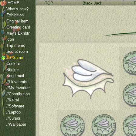
HOME
TOP
Black Jack
T
What's new?
Exhibition
Original item
Greeting card
May's Exhbtn
Icon
Trip memo
Secret room
JS Game
Cocktail
Sticker
Send mail
//I love cats
//My favorites
//Contribution
//Keitai
//Software
//Laptop
//Cursor
//Wallpaper